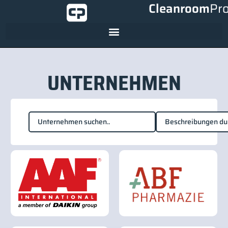
Cleanroom
Pr
UNTERNEHMEN