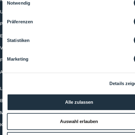
Notwendig
Unternehmen
Präferenzen
Produkte
Events
Statistiken
Vorträge
Marketing
Future-Faces
Academy
Details zei
Login
Buchungsmöglichkeiten
Alle zulassen
Medienformate
Auswahl erlauben
Kontakt