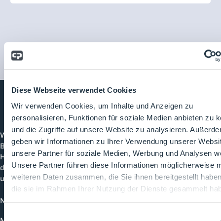
Diese Webseite verwendet Cookies
Wir verwenden Cookies, um Inhalte und Anzeigen zu
Cleanroom
Processes
personalisieren, Funktionen für soziale Medien anbieten zu 
und die Zugriffe auf unsere Website zu analysieren. Außerd
Willkommen bei CleanroomProcesses, der
geben wir Informationen zu Ihrer Verwendung unserer Websi
Branchenplattform für Reinraum und Prozesstechnik.
unsere Partner für soziale Medien, Werbung und Analysen we
Hier bleibst du immer auf dem neuesten Stand, kannst
Unsere Partner führen diese Informationen möglicherweise m
dich mit anderen verknüpfen und alle relevanten Themen
weiteren Daten zusammen, die Sie ihnen bereitgestellt habe
und Events der Branche entdecken.
die sie im Rahmen Ihrer Nutzung der Dienste gesammelt ha
News
Einwilligungsauswahl
Mediathek