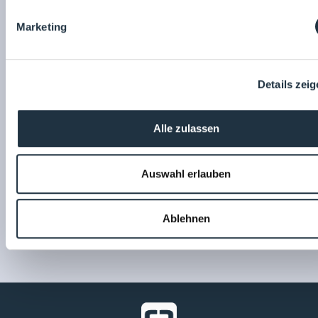
Marketing
Details zei
26.03.2026
Raum: 7
15:00
- 15:30
Validierung einer RMM für Pharmawasser
BWT Pharma & Biotech GmbH
Dr. Jürgen Illerhaus
Alle zulassen
Auswahl erlauben
Ablehnen