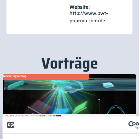
Website:
http://www.bwt-
pharma.com/de
Vorträge
Marketingvortrag
24.03.2026
Raum: 5
11:00
- 11:30
Online Keimüberwachung mit Durchflusszytometrie
BWT Pharma & Biotech GmbH
Dr. Jürgen Illerhaus