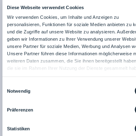
Diese Webseite verwendet Cookies
Wir verwenden Cookies, um Inhalte und Anzeigen zu
personalisieren, Funktionen für soziale Medien anbieten zu 
und die Zugriffe auf unsere Website zu analysieren. Außerd
Marketingvortrag
geben wir Informationen zu Ihrer Verwendung unserer Websi
unsere Partner für soziale Medien, Werbung und Analysen we
Unsere Partner führen diese Informationen möglicherweise m
weiteren Daten zusammen, die Sie ihnen bereitgestellt habe
die sie im Rahmen Ihrer Nutzung der Dienste gesammelt ha
24.03.2026
Raum: 5
15:30
- 16:00
Datenmanagement für Wasseranlagen in der Pharmaindustrie
Einwilligungsauswahl
BWT Pharma & Biotech GmbH
Notwendig
Dr. Jürgen Illerhaus
Präferenzen
Statistiken
Schulungsvortrag