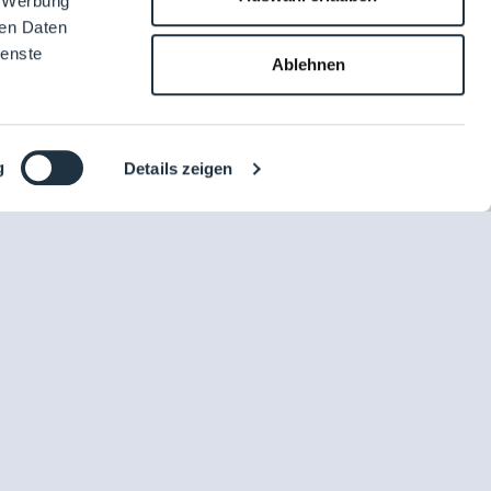
, Werbung
ren Daten
ienste
Ablehnen
g
Details zeigen
DE
ammering
u Gast: Egle Hammering
: Susan Weckauf
room garments–part of climate change control?