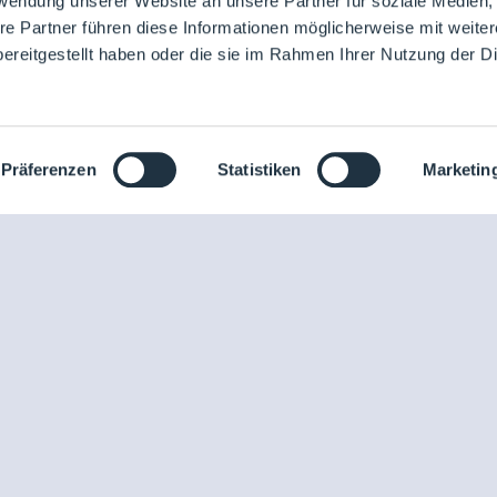
rwendung unserer Website an unsere Partner für soziale Medien
actologicum und Schülke
re Partner führen diese Informationen möglicherweise mit weite
ereitgestellt haben oder die sie im Rahmen Ihrer Nutzung der D
Präferenzen
Statistiken
Marketin
2
Egle H
10.04.2024
Z
Moderator/in
Circular clean