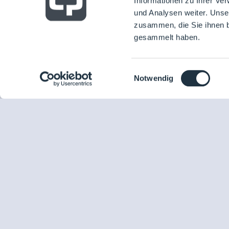
Informationen zu Ihrer Ve
B
und Analysen weiter. Unse
zusammen, die Sie ihnen b
gesammelt haben.
Einwilligungsauswahl
Notwendig
Reingehört Spezial
ALLE PODCASTFOLGEN
1
Steffen Röhm
10.04.2024
Zu Gast: Steffen Röhm
Moderator/in: Susan Weckauf
Luftentfeuchtung im reinen Umfeld