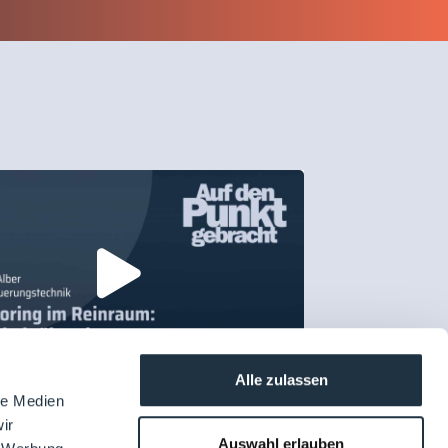
Alle zulassen
026
Gast: Matthias Alber
le Medien
en Punkt gebracht mit Briem
ir
erungstechnik
Auswahl erlauben