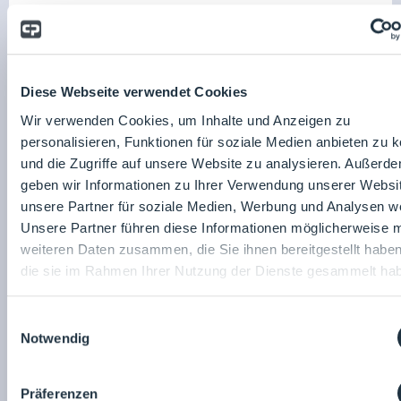
Fachvortrag
Diese Webseite verwendet Cookies
Wir verwenden Cookies, um Inhalte und Anzeigen zu
personalisieren, Funktionen für soziale Medien anbieten zu 
25.03.2026
Raum: 4
17:00
- 17:30
und die Zugriffe auf unsere Website zu analysieren. Außerd
Optimierung der Wärmerückgewinnung
geben wir Informationen zu Ihrer Verwendung unserer Websi
HOWATHERM Klimatechnik GmbH
unsere Partner für soziale Medien, Werbung und Analysen we
Prof. Dr.-Ing. Christoph Kaup
Unsere Partner führen diese Informationen möglicherweise m
weiteren Daten zusammen, die Sie ihnen bereitgestellt habe
die sie im Rahmen Ihrer Nutzung der Dienste gesammelt ha
Einwilligungsauswahl
Fachvortrag
Notwendig
Präferenzen