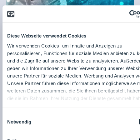
Diese Webseite verwendet Cookies
OPTIMA pharma GmbH
Wir verwenden Cookies, um Inhalte und Anzeigen zu
Zell- und Gentherapien: Produktions- und
Abfülllösungen
personalisieren, Funktionen für soziale Medien anbieten zu 
und die Zugriffe auf unsere Website zu analysieren. Außerd
geben wir Informationen zu Ihrer Verwendung unserer Websi
unsere Partner für soziale Medien, Werbung und Analysen we
30.01.2026
Unsere Partner führen diese Informationen möglicherweise m
weiteren Daten zusammen, die Sie ihnen bereitgestellt habe
die sie im Rahmen Ihrer Nutzung der Dienste gesammelt ha
Einwilligungsauswahl
Notwendig