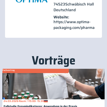
74523
Schwäbisch Hall
Deutschland
Website:
https://www.optima-
packaging.com/pharma
Vorträge
Fachvortrag
24.03.2026
Raum: 1
15:00
- 15:30
Fallstudie Enzymindikatoren: Anwendung in der Praxis