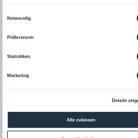
Einwilligungsauswahl
Notwendig
Präferenzen
Statistiken
Hydroflex Group GmbH
ERGO - Das berührungsfreies Reinigungssystem
Marketing
für Reinräume
Details zei
17.04.2023
Alle zulassen