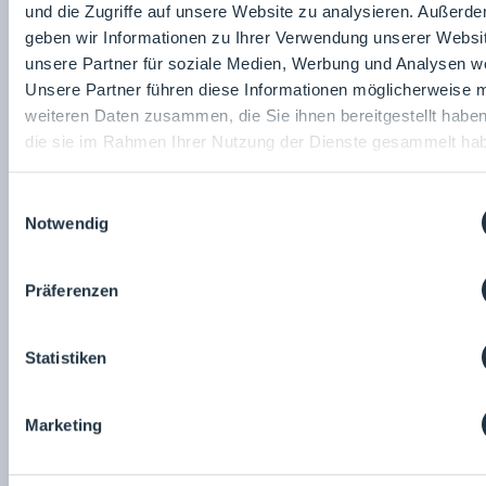
und die Zugriffe auf unsere Website zu analysieren. Außerd
geben wir Informationen zu Ihrer Verwendung unserer Websi
unsere Partner für soziale Medien, Werbung und Analysen we
Unsere Partner führen diese Informationen möglicherweise m
25.03.2026
Raum: 1
11:30
- 12:00
weiteren Daten zusammen, die Sie ihnen bereitgestellt habe
CO2 und Energieverbrauch reduzieren für HLK-Systeme
die sie im Rahmen Ihrer Nutzung der Dienste gesammelt ha
robatherm GmbH + Co. KG
Tobias Sauer
Einwilligungsauswahl
Notwendig
Präferenzen
Fachvortrag
Statistiken
Marketing
26.03.2026
Raum: 7
11:00
- 11:30
Wie man Hygiene gewährleistet und Betriebskosten senkt