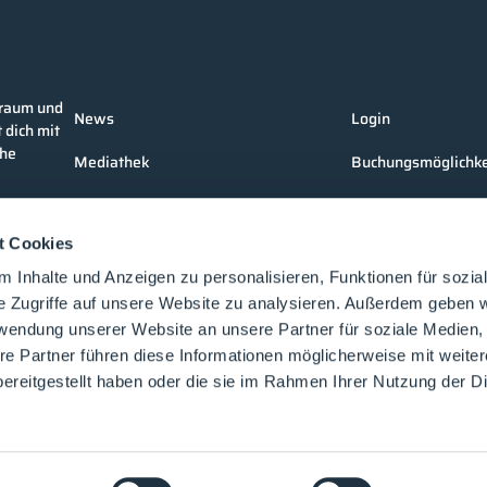
nraum und
News
Login
 dich mit
che
Mediathek
Buchungsmöglichke
Unternehmen
Medienformate
t Cookies
Produkte
Kontakt
 Inhalte und Anzeigen zu personalisieren, Funktionen für sozia
Events
e Zugriffe auf unsere Website zu analysieren. Außerdem geben w
rwendung unserer Website an unsere Partner für soziale Medien
Vorträge
re Partner führen diese Informationen möglicherweise mit weite
Future-Faces
ereitgestellt haben oder die sie im Rahmen Ihrer Nutzung der D
Academy
©2025 cleanroom-processes.de