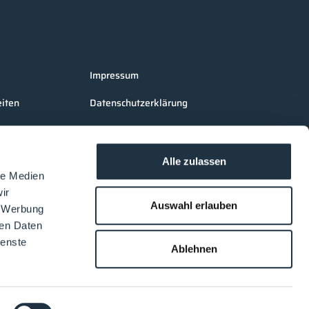
Impressum
iten
Datenschutzerklärung
AGB Cleanroom-Processes
AGB LOUNGES Besucher
Alle zulassen
le Medien
AGB LOUNGES Aussteller
ir
Auswahl erlauben
, Werbung
ren Daten
ienste
Ablehnen