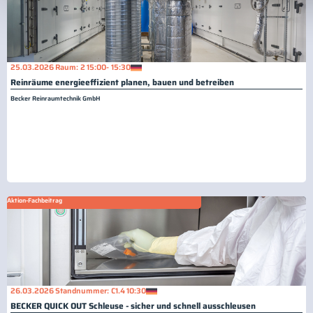
25.03.2026
Raum: 2
15:00
- 15:30
Reinräume energieeffizient planen, bauen und betreiben
Becker Reinraumtechnik GmbH
Aktion-Fachbeitrag
26.03.2026
Standnummer: C1.4
10:30
BECKER QUICK OUT Schleuse - sicher und schnell ausschleusen