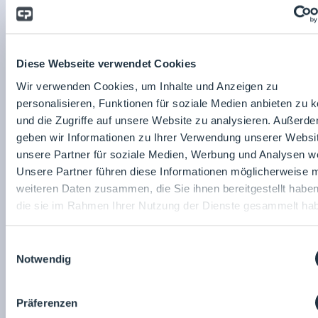
25.03.2026
Standnummer: C1.4
10:30
BECKER QUICK OUT Schleuse - sicher und schnell ausschleusen
Becker Reinraumtechnik GmbH
Diese Webseite verwendet Cookies
Wir verwenden Cookies, um Inhalte und Anzeigen zu
personalisieren, Funktionen für soziale Medien anbieten zu 
und die Zugriffe auf unsere Website zu analysieren. Außerd
geben wir Informationen zu Ihrer Verwendung unserer Websi
unsere Partner für soziale Medien, Werbung und Analysen we
Fachvortrag
Unsere Partner führen diese Informationen möglicherweise m
weiteren Daten zusammen, die Sie ihnen bereitgestellt habe
die sie im Rahmen Ihrer Nutzung der Dienste gesammelt ha
Einwilligungsauswahl
25.03.2026
Raum: 2
11:00
- 11:30
Notwendig
Reinraumplanung und -bau - die 10 größten Fehler vermeiden
Becker Reinraumtechnik GmbH
Präferenzen