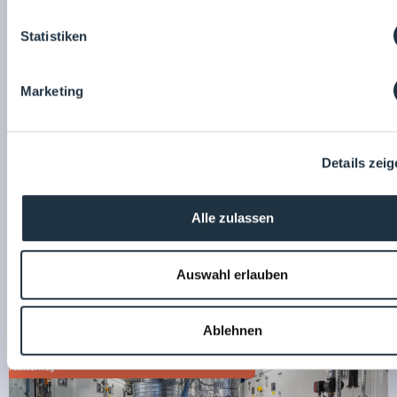
Statistiken
Aktion-Fachbeitrag
Marketing
Details zei
25.03.2026
Standnummer: C1.4
14:30
BECKER QUICK OUT Schleuse - sicher und schnell ausschleusen
Alle zulassen
Becker Reinraumtechnik GmbH
Auswahl erlauben
Ablehnen
Fachvortrag