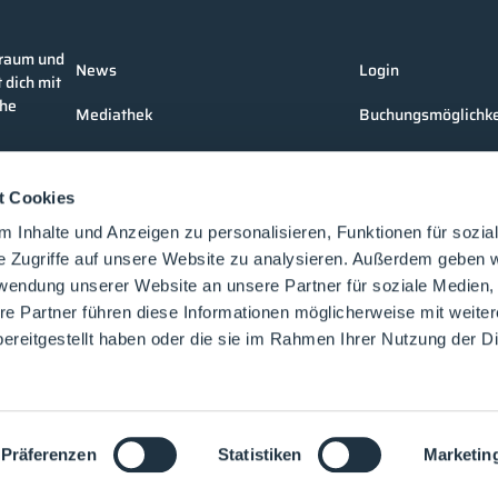
nraum und
News
Login
 dich mit
che
Mediathek
Buchungsmöglichke
Unternehmen
Medienformate
t Cookies
Produkte
Kontakt
 Inhalte und Anzeigen zu personalisieren, Funktionen für sozia
Events
e Zugriffe auf unsere Website zu analysieren. Außerdem geben w
rwendung unserer Website an unsere Partner für soziale Medien
Vorträge
re Partner führen diese Informationen möglicherweise mit weite
Future-Faces
ereitgestellt haben oder die sie im Rahmen Ihrer Nutzung der D
Academy
©2025 cleanroom-processes.de
Präferenzen
Statistiken
Marketin