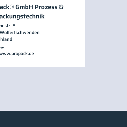
ack® GmbH Prozess &
ackungstechnik
estr. 8
Wolfertschwenden
chland
e:
/www.propack.de