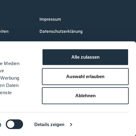
Impressum
iten
Datenschutzerklärung
AGB Cleanroom-Processes
AGB LOUNGES Besucher
Alle zulassen
le Medien
AGB LOUNGES Aussteller
ir
Auswahl erlauben
, Werbung
ren Daten
ienste
Ablehnen
g
Details zeigen
DE