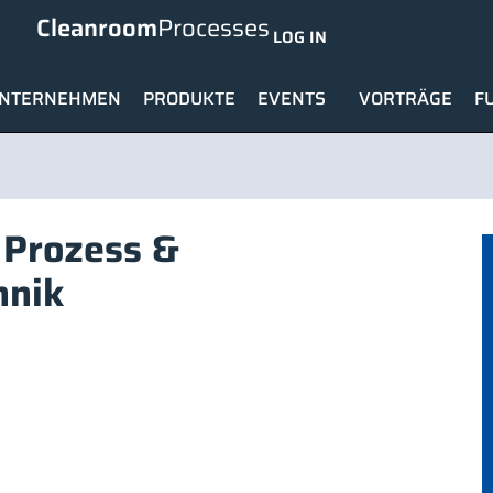
Cleanroom
Processes
LOG IN
NTERNEHMEN
PRODUKTE
EVENTS
VORTRÄGE
F
Prozess &
hnik