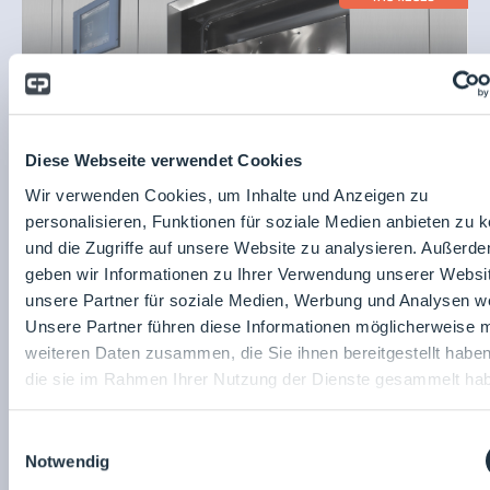
Diese Webseite verwendet Cookies
Wir verwenden Cookies, um Inhalte und Anzeigen zu
personalisieren, Funktionen für soziale Medien anbieten zu 
Pharmatec GmbH - a Syntegon company
und die Zugriffe auf unsere Website zu analysieren. Außerd
Dampf-Luftgemischsterilisatoren SDR
geben wir Informationen zu Ihrer Verwendung unserer Websi
unsere Partner für soziale Medien, Werbung und Analysen we
Unsere Partner führen diese Informationen möglicherweise m
17.04.2023
weiteren Daten zusammen, die Sie ihnen bereitgestellt habe
die sie im Rahmen Ihrer Nutzung der Dienste gesammelt ha
Einwilligungsauswahl
Notwendig