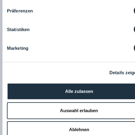
Präferenzen
Pharmatec GmbH - a Syntegon company
Statistiken
Be- und Entladesystem für Gefriertrockner
Marketing
17.04.2023
Details zei
Alle zulassen
Auswahl erlauben
Pharmatec GmbH - a Syntegon company
Ablehnen
Gefriertrockner