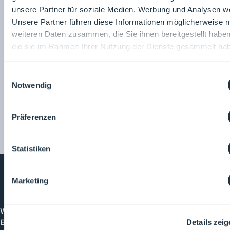
unsere Partner für soziale Medien, Werbung und Analysen we
25.03.2026
Raum: 7
15:30
- 16:00
Fungizide Wirksamkeit von alkoholischen Desinfektionsmitteln
Unsere Partner führen diese Informationen möglicherweise m
Schülke & Mayr GmbH
weiteren Daten zusammen, die Sie ihnen bereitgestellt habe
Prof. Dr. Katrin Steinhauer
die sie im Rahmen Ihrer Nutzung der Dienste gesammelt ha
Einwilligungsauswahl
Notwendig
Präferenzen
Statistiken
Marketing
Cleanroom
Processes
Willkommen bei CleanroomProcesses, der
Branchenplattform für Reinraum und Prozesstechnik.
Details zei