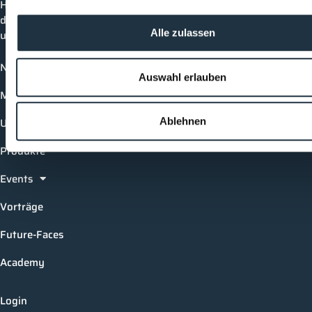
Hier bleibst du immer auf dem neuesten Stand, kannst
dich mit anderen verknüpfen und alle relevanten Themen
Alle zulassen
und Events der Branche entdecken.
News
Auswahl erlauben
Mediathek
Unternehmen
Ablehnen
Produkte
Events
Vorträge
Future-Faces
Academy
Login