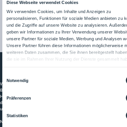
Diese Webseite verwendet Cookies
Wir verwenden Cookies, um Inhalte und Anzeigen zu
personalisieren, Funktionen für soziale Medien anbieten zu 
und die Zugriffe auf unsere Website zu analysieren. Außerd
geben wir Informationen zu Ihrer Verwendung unserer Websi
unsere Partner für soziale Medien, Werbung und Analysen we
Unsere Partner führen diese Informationen möglicherweise m
weiteren Daten zusammen, die Sie ihnen bereitgestellt habe
die sie im Rahmen Ihrer Nutzung der Dienste gesammelt ha
Cleanroom
Processes
Einwilligungsauswahl
Notwendig
Willkommen bei CleanroomProcesses, der
Branchenplattform für Reinraum und Prozesstechnik.
Hier bleibst du immer auf dem neuesten Stand, kannst
Präferenzen
dich mit anderen verknüpfen und alle relevanten Themen
und Events der Branche entdecken.
Statistiken
News