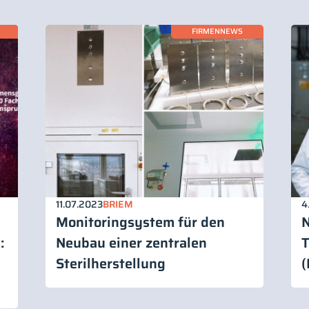
FIRMENNEWS
11.07.2023
BRIEM
4
Monitoringsystem für den
N
:
Neubau einer zentralen
T
Sterilherstellung
(