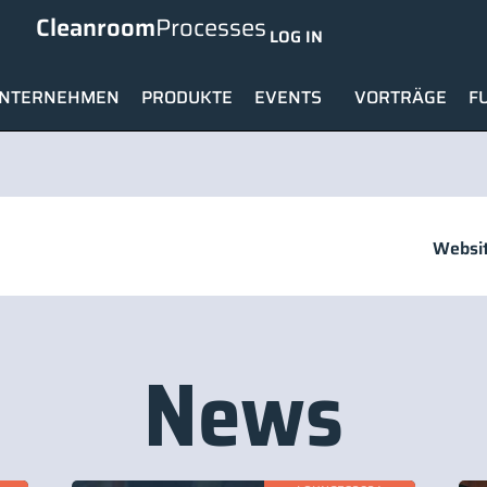
Cleanroom
Processes
LOG IN
NTERNEHMEN
PRODUKTE
EVENTS
VORTRÄGE
F
Websit
News