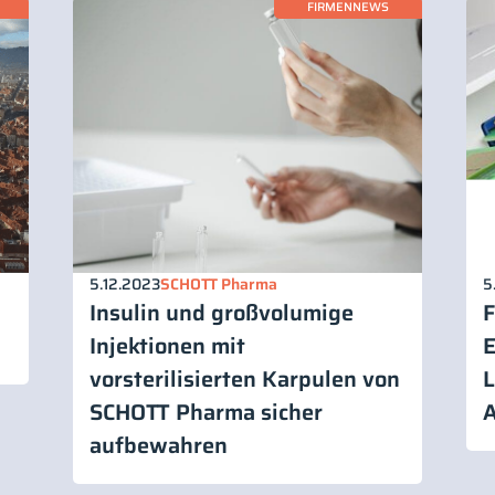
FIRMENNEWS
5.12.2023
SCHOTT Pharma
5
Insulin und großvolumige
F
Injektionen mit
E
vorsterilisierten Karpulen von
L
SCHOTT Pharma sicher
A
aufbewahren