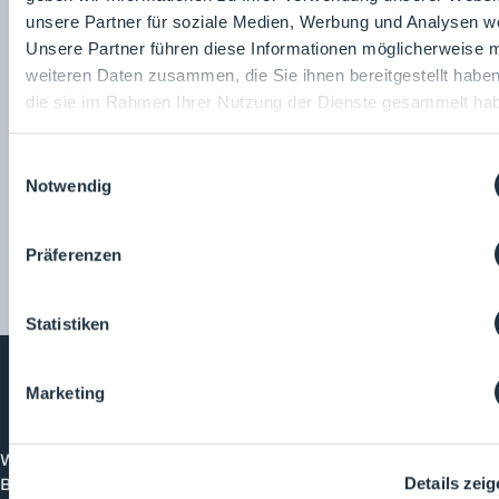
Produktseite
unsere Partner für soziale Medien, Werbung und Analysen we
teilen:
Unsere Partner führen diese Informationen möglicherweise m
weiteren Daten zusammen, die Sie ihnen bereitgestellt habe
die sie im Rahmen Ihrer Nutzung der Dienste gesammelt ha
Hydroflex Group GmbH
Hydroflex Group GmbH
Einwilligungsauswahl
Zum
Notwendig
Unternehmensprofil
Präferenzen
Statistiken
Marketing
Cleanroom
Processes
Willkommen bei CleanroomProcesses, der
Branchenplattform für Reinraum und Prozesstechnik.
Details zei