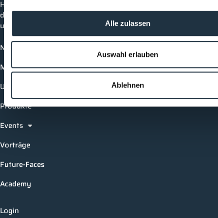
Hier bleibst du immer auf dem neuesten Stand, kannst
dich mit anderen verknüpfen und alle relevanten Themen
Alle zulassen
und Events der Branche entdecken.
News
Auswahl erlauben
Mediathek
Ablehnen
Unternehmen
Produkte
Events
Vorträge
Future-Faces
Academy
Login