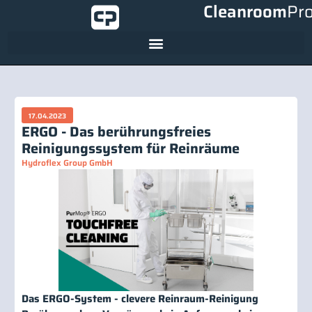
Cleanroom
Pr
17.04.2023
ERGO - Das berührungsfreies
Reinigungssystem für Reinräume
Hydroflex Group GmbH
Das ERGO-System - clevere Reinraum-Reinigung