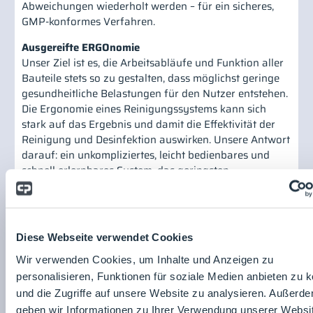
Abweichungen wiederholt werden – für ein sicheres,
GMP-konformes Verfahren.
Ausgereifte ERGOnomie
Unser Ziel ist es, die Arbeitsabläufe und Funktion aller
Bauteile stets so zu gestalten, dass möglichst geringe
gesundheitliche Belastungen für den Nutzer entstehen.
Die Ergonomie eines Reinigungssystems kann sich
stark auf das Ergebnis und damit die Effektivität der
Reinigung und Desinfektion auswirken. Unsere Antwort
darauf: ein unkompliziertes, leicht bedienbares und
schnell erlernbares System, das geringsten
Kraftaufwand erfordert, Bücken sowie Heben von
schweren Wannen oder Boxen vermeidet und das
Anfassen von Mopps ausschließt. In Summe ergibt sich
ein Reinraum Reinigungssystem, das in puncto
Diese Webseite verwendet Cookies
Benutzerfreundlichkeit kaum zu überbieten ist.
Wir verwenden Cookies, um Inhalte und Anzeigen zu
Der Arbeitsablauf
personalisieren, Funktionen für soziale Medien anbieten zu 
Einfach durchdacht - berührungslos - reproduzierbar -
und die Zugriffe auf unsere Website zu analysieren. Außerd
sicher
geben wir Informationen zu Ihrer Verwendung unserer Websi