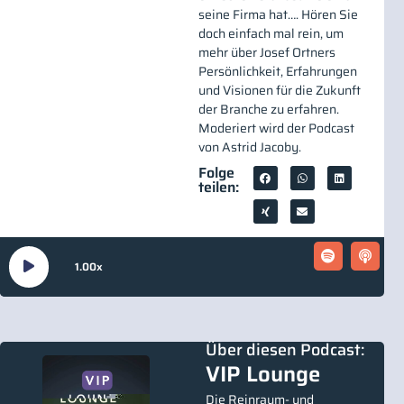
seine Firma hat…. Hören Sie
doch einfach mal rein, um
mehr über Josef Ortners
Persönlichkeit, Erfahrungen
und Visionen für die Zukunft
der Branche zu erfahren.
Moderiert wird der Podcast
von Astrid Jacoby.
Folge
teilen:
Audio-
00:00
40:15
1.00x
Player
Über diesen Podcast:
VIP Lounge
Die Reinraum- und