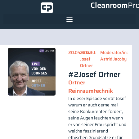
Cleanroom
Pr
20.04.2023
Zu Gast:
Moderator/in:
Josef
Astrid Jacoby
Ortner
#2
Josef Ortner
Ortner
Reinraumtechnik
In dieser Episode verrät Josef
warum er auch gerne mal
seine Konkurrenten fördert,
seine Augen leuchten wenn
er von seiner Frau spricht und
welche faszinierend
ethischen Grundsätze er für