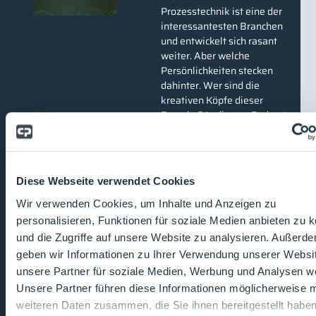
Prozesstechnik ist eine der
interessantesten Branchen
und entwickelt sich rasant
weiter. Aber welche
Persönlichkeiten stecken
dahinter. Wer sind die
kreativen Köpfe dieser
Branche? In diesem Podcast
lernt Astrid Jacoby nicht nur
die Unternehmen; sondern
vor allem die
Entscheiderinnen und
Diese Webseite verwendet Cookies
Entscheider ganz persönlich
kennen. Wer kann eine
Wir verwenden Cookies, um Inhalte und Anzeigen zu
Propellermaschine fliegen?
personalisieren, Funktionen für soziale Medien anbieten zu 
Wer hat sich statt
und die Zugriffe auf unsere Website zu analysieren. Außerd
scheißender Gänse für
geben wir Informationen zu Ihrer Verwendung unserer Websi
Pferde im Garten
unsere Partner für soziale Medien, Werbung und Analysen we
entschieden? Und welcher
Unsere Partner führen diese Informationen möglicherweise m
der Entscheider strahlt durch
weiteren Daten zusammen, die Sie ihnen bereitgestellt habe
seine ganz persönliche Ethik