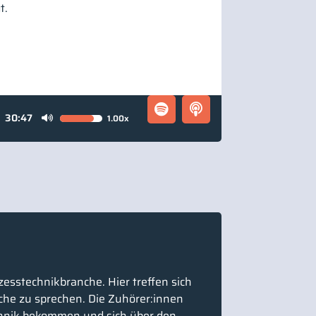
t.
30:47
1.00x
Pfeiltasten
Hoch/Runter
benutzen,
um
die
Lautstärke
zu
regeln.
zesstechnikbranche. Hier treffen sich
che zu sprechen. Die Zuhörer:innen
chnik bekommen und sich über den