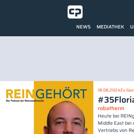
NEWS
MEDIATHEK
U
18.06.2024
Zu Gast
#35
Flori
robatherm
Heute bei REINge
Middle East bei 
Vertriebs von R