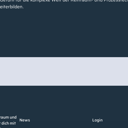
iterbilden.
nraum und
News
Login
 dich mit