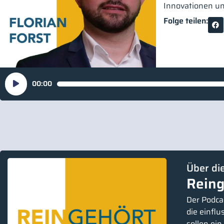
Innovationen un
Folge teilen:
Audio-
00:00
Player
Über di
Reing
Der Podcas
die einfl
sollen ei