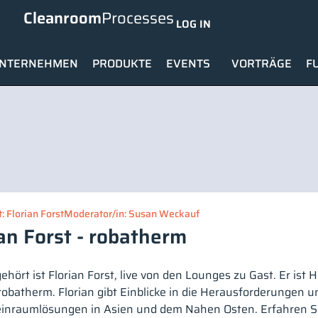
Cleanroom
Processes
LOG IN
NTERNEHMEN
PRODUKTE
EVENTS
VORTRÄGE
F
: Florian Forst
Moderator/in: Susan Weckauf
an Forst - robatherm
hört ist Florian Forst, live von den Lounges zu Gast. Er ist 
robatherm. Florian gibt Einblicke in die Herausforderungen 
einraumlösungen in Asien und dem Nahen Osten. Erfahren Si