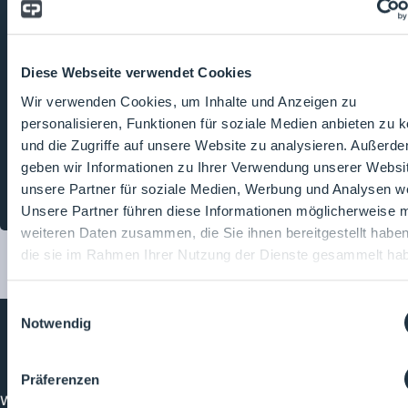
treffen sich die
einflussreichsten Köpfe, um
über die wichtigsten
Themen der Branche zu
Diese Webseite verwendet Cookies
sprechen. Die Zuhörer:innen
sollen ein Gefühl für die
Wir verwenden Cookies, um Inhalte und Anzeigen zu
komplexe Welt der
personalisieren, Funktionen für soziale Medien anbieten zu 
Reinraum- und
und die Zugriffe auf unsere Website zu analysieren. Außerd
Prozesstechnik bekommen
geben wir Informationen zu Ihrer Verwendung unserer Websi
und sich über den Podcast
unsere Partner für soziale Medien, Werbung und Analysen we
weiterbilden.
Unsere Partner führen diese Informationen möglicherweise m
weiteren Daten zusammen, die Sie ihnen bereitgestellt habe
die sie im Rahmen Ihrer Nutzung der Dienste gesammelt ha
Einwilligungsauswahl
Notwendig
Cleanroom
Processes
Präferenzen
Willkommen bei CleanroomProcesses, der