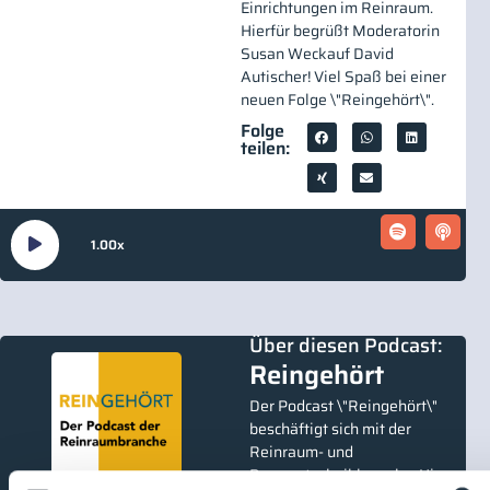
Einrichtungen im Reinraum.
Hierfür begrüßt Moderatorin
Susan Weckauf David
Autischer! Viel Spaß bei einer
neuen Folge \"Reingehört\".
Folge
teilen:
Audio-
00:00
16:42
1.00x
Player
Über diesen Podcast:
Reingehört
Der Podcast \"Reingehört\"
beschäftigt sich mit der
Reinraum- und
Prozesstechnikbranche. Hier