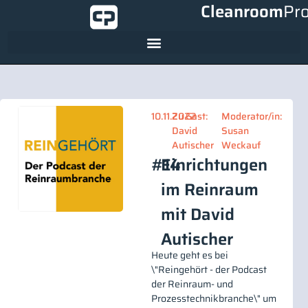
Cleanroom
Pr
10.11.2022
Zu Gast:
Moderator/in:
David
Susan
Autischer
Weckauf
#14
Einrichtungen
im Reinraum
mit David
Autischer
Heute geht es bei
\"Reingehört - der Podcast
der Reinraum- und
Prozesstechnikbranche\" um