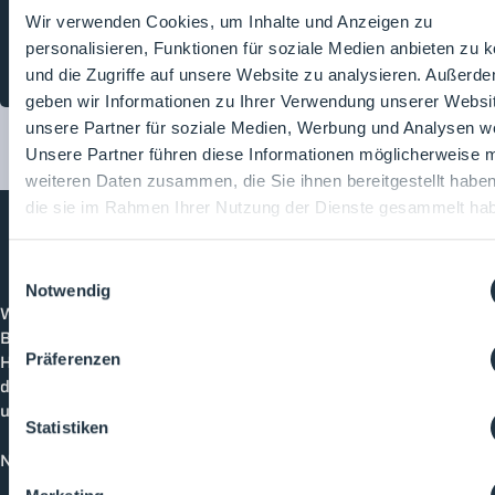
Reinraum- und
Wir verwenden Cookies, um Inhalte und Anzeigen zu
Prozesstechnikbranche
personalisieren, Funktionen für soziale Medien anbieten zu 
kennen.
und die Zugriffe auf unsere Website zu analysieren. Außerd
geben wir Informationen zu Ihrer Verwendung unserer Websi
unsere Partner für soziale Medien, Werbung und Analysen we
Unsere Partner führen diese Informationen möglicherweise m
weiteren Daten zusammen, die Sie ihnen bereitgestellt habe
die sie im Rahmen Ihrer Nutzung der Dienste gesammelt ha
Einwilligungsauswahl
Cleanroom
Processes
Notwendig
Willkommen bei CleanroomProcesses, der
Branchenplattform für Reinraum und Prozesstechnik.
Hier bleibst du immer auf dem neuesten Stand, kannst
Präferenzen
dich mit anderen verknüpfen und alle relevanten Themen
und Events der Branche entdecken.
Statistiken
News