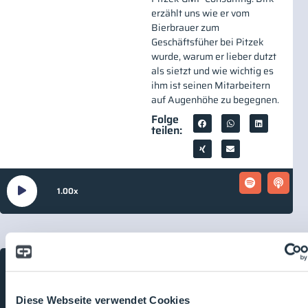
erzählt uns wie er vom
Bierbrauer zum
Geschäftsfüher bei Pitzek
wurde, warum er lieber dutzt
als sietzt und wie wichtig es
ihm ist seinen Mitarbeitern
auf Augenhöhe zu begegnen.
Folge
teilen:
Audio-
00:00
23:53
1.00x
Player
Über diesen Podcast:
VIP Lounge
VIP Lounge - Hier lernen Sie
Diese Webseite verwendet Cookies
die wichtigsten Köpfe der