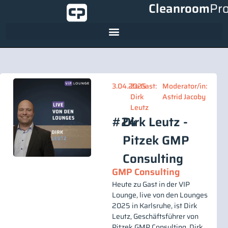
Cleanroom
Pr
3.04.2025
Zu Gast:
Moderator/in:
Dirk
Astrid Jacoby
Leutz
#24
Dirk Leutz -
Pitzek GMP
Consulting
GMP Consulting
Heute zu Gast in der VIP
Lounge, live von den Lounges
2025 in Karlsruhe, ist Dirk
Leutz, Geschäftsführer von
Pitzek GMP Consulting. Dirk