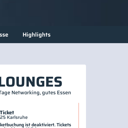
sse
Highlights
ie LOUNGES
-Tage Networking, gutes Essen
icket
5 Karlsruhe
cketbuchung ist deaktiviert. Tickets