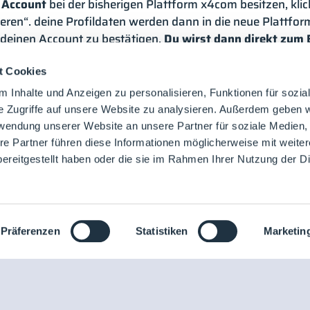
 Account
bei der bisherigen Plattform x4com besitzen, klic
eren“. deine Profildaten werden dann in die neue Plattfor
m deinen Account zu bestätigen.
Du wirst dann direkt zum 
n Account
besitzen und möchtest dich neu registrieren, nu
nun die dir zugeschickte E-Mail und bestätige deine Regist
t Cookies
eitergeleitet.
 Inhalte und Anzeigen zu personalisieren, Funktionen für sozia
e Zugriffe auf unsere Website zu analysieren. Außerdem geben w
ER-Ticket durch das Einlösen eines Einladungscodes im Buch
rwendung unserer Website an unsere Partner für soziale Medien
n erhalten hast, nutze diesen. Falls du keinen Einladungsc
re Partner führen diese Informationen möglicherweise mit weite
ereitgestellt haben oder die sie im Rahmen Ihrer Nutzung der D
Präferenzen
Statistiken
Marketin