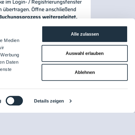
ke im Login- / Registrierungsfenster
m übertragen. Öffne anschließend
Buchungsprozess weitergeleitet.
tze einfach das
rierung.
Du wirst anschließend
Alle zulassen
le Medien
ir
ungsprozess. Falls du einen
Auswahl erlauben
, Werbung
ode erhalten hast, nutze bitte den
ren Daten
ienste
Ablehnen
g
Details zeigen
DE