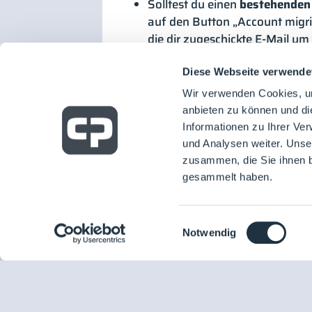
Solltest du einen
bestehenden
auf den Button „Account migri
die dir zugeschickte E-Mail u
Solltest du
keinen bestehende
Registrierungsformular. Öffne 
Diese Webseite verwende
direkt zum Buchungsprozess w
Wir verwenden Cookies, um
anbieten zu können und di
*
Du erhältst ein kostenloses BESUCH
Informationen zu Ihrer Ve
Einladungscode von einem Unternehme
und Analysen weiter. Unse
Code:
LOUNGES2025
zusammen, die Sie ihnen b
gesammelt haben.
Einwilligungsauswahl
Notwendig
Cleanroom
Processes