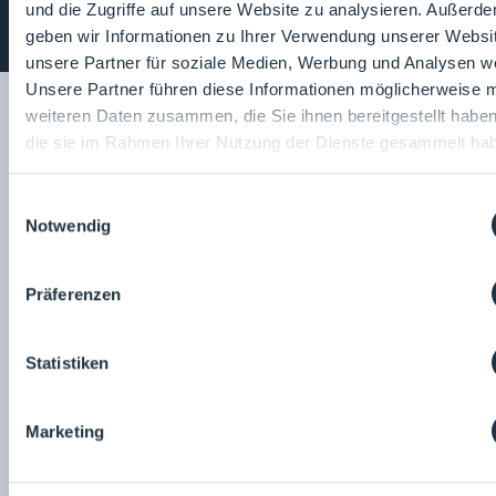
und die Zugriffe auf unsere Website zu analysieren. Außerd
Lounges Menü
geben wir Informationen zu Ihrer Verwendung unserer Websi
unsere Partner für soziale Medien, Werbung und Analysen we
Unsere Partner führen diese Informationen möglicherweise m
Vorträge und Aktionen
weiteren Daten zusammen, die Sie ihnen bereitgestellt habe
die sie im Rahmen Ihrer Nutzung der Dienste gesammelt ha
LOUNGES Programm herunterladen
Einwilligungsauswahl
Notwendig
Themen
wählen
Präferenzen
Statistiken
No data was found
Marketing