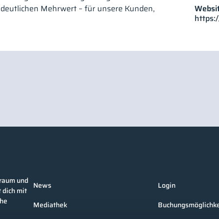
Websit
 deutlichen Mehrwert – für unsere Kunden,
https:
nraum und
News
Login
 dich mit
che
Mediathek
Buchungsmöglichke