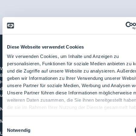
Diese Webseite verwendet Cookies
Wir verwenden Cookies, um Inhalte und Anzeigen zu
Cleanroom
Processes
personalisieren, Funktionen für soziale Medien anbieten zu 
Willkommen bei CleanroomProcesses, der
und die Zugriffe auf unsere Website zu analysieren. Außerd
Branchenplattform für Reinraum und Prozesstechnik.
geben wir Informationen zu Ihrer Verwendung unserer Websi
Hier bleibst du immer auf dem neuesten Stand, kannst
unsere Partner für soziale Medien, Werbung und Analysen we
dich mit anderen verknüpfen und alle relevanten Themen
Unsere Partner führen diese Informationen möglicherweise m
und Events der Branche entdecken.
weiteren Daten zusammen, die Sie ihnen bereitgestellt habe
die sie im Rahmen Ihrer Nutzung der Dienste gesammelt ha
News
Mediathek
Einwilligungsauswahl
Notwendig
Unternehmen