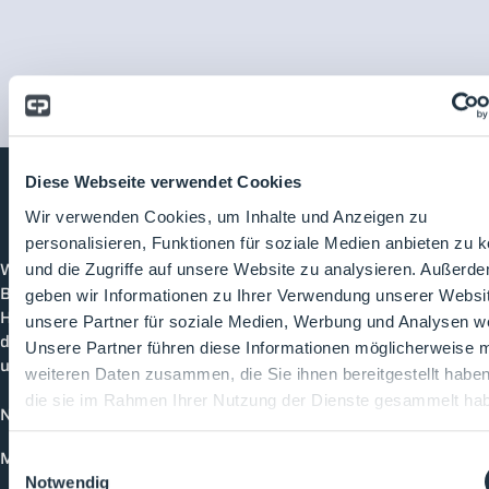
Diese Webseite verwendet Cookies
Wir verwenden Cookies, um Inhalte und Anzeigen zu
Cleanroom
Processes
personalisieren, Funktionen für soziale Medien anbieten zu 
Willkommen bei CleanroomProcesses, der
und die Zugriffe auf unsere Website zu analysieren. Außerd
Branchenplattform für Reinraum und Prozesstechnik.
geben wir Informationen zu Ihrer Verwendung unserer Websi
Hier bleibst du immer auf dem neuesten Stand, kannst
unsere Partner für soziale Medien, Werbung und Analysen we
dich mit anderen verknüpfen und alle relevanten Themen
Unsere Partner führen diese Informationen möglicherweise m
und Events der Branche entdecken.
weiteren Daten zusammen, die Sie ihnen bereitgestellt habe
die sie im Rahmen Ihrer Nutzung der Dienste gesammelt ha
News
Mediathek
Einwilligungsauswahl
Notwendig