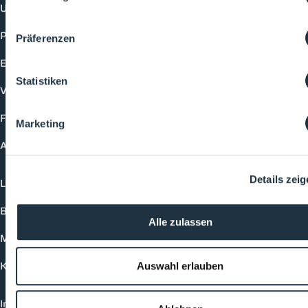
Unternehmen
Produkte
Präferenzen
Events
Statistiken
Vorträge
Future-Faces
Marketing
Academy
Details zei
Login
Buchungsmöglichkeiten
Alle zulassen
Medienformate
Kontakt
Auswahl erlauben
Impressum