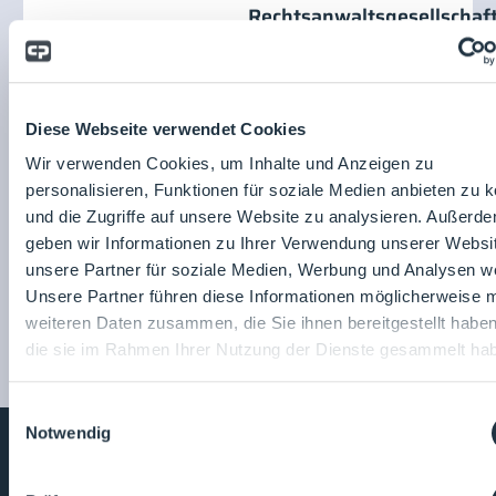
Rechtsanwaltsgesellschaf
mbH
Sandstraße 33
80335
München
Deutschland
Diese Webseite verwendet Cookies
Website:
Wir verwenden Cookies, um Inhalte und Anzeigen zu
http://www.mek-law.de
personalisieren, Funktionen für soziale Medien anbieten zu 
und die Zugriffe auf unsere Website zu analysieren. Außerd
geben wir Informationen zu Ihrer Verwendung unserer Websi
unsere Partner für soziale Medien, Werbung und Analysen we
Unsere Partner führen diese Informationen möglicherweise m
weiteren Daten zusammen, die Sie ihnen bereitgestellt habe
die sie im Rahmen Ihrer Nutzung der Dienste gesammelt ha
Einwilligungsauswahl
Notwendig