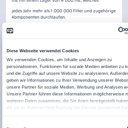
m2 mit einem Lager von 4 000 m2, welches
jedes Jahr mehr als 1 000 000 Filter und zugehörige
Komponenten durchlaufen.
General Filter Italia
S.p.A.
via Emilia 23
Diese Webseite verwendet Cookies
31038
Paese (TV)
Wir verwenden Cookies, um Inhalte und Anzeigen zu
IT
personalisieren, Funktionen für soziale Medien anbieten zu 
Website:
und die Zugriffe auf unsere Website zu analysieren. Außerd
https://www.generalfilter.com
geben wir Informationen zu Ihrer Verwendung unserer Websi
unsere Partner für soziale Medien, Werbung und Analysen we
Unsere Partner führen diese Informationen möglicherweise m
weiteren Daten zusammen, die Sie ihnen bereitgestellt habe
die sie im Rahmen Ihrer Nutzung der Dienste gesammelt ha
Einwilligungsauswahl