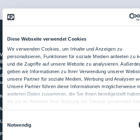
Diese Webseite verwendet Cookies
Cleanroom
Processes
Wir verwenden Cookies, um Inhalte und Anzeigen zu
Willkommen bei CleanroomProcesses, der
personalisieren, Funktionen für soziale Medien anbieten zu 
Branchenplattform für Reinraum und Prozesstechnik.
und die Zugriffe auf unsere Website zu analysieren. Außerd
Hier bleibst du immer auf dem neuesten Stand, kannst
geben wir Informationen zu Ihrer Verwendung unserer Websi
dich mit anderen verknüpfen und alle relevanten Themen
unsere Partner für soziale Medien, Werbung und Analysen we
und Events der Branche entdecken.
Unsere Partner führen diese Informationen möglicherweise m
weiteren Daten zusammen, die Sie ihnen bereitgestellt habe
News
die sie im Rahmen Ihrer Nutzung der Dienste gesammelt ha
Mediathek
Einwilligungsauswahl
Unternehmen
Notwendig
Produkte