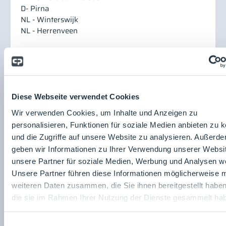
D- Pirna
NL - Winterswijk
NL - Herrenveen
Deutsche Derustit
GmbH
Emil-von-Behring-
Diese Webseite verwendet Cookies
Straße 4
63128
Dietzenbach
Wir verwenden Cookies, um Inhalte und Anzeigen zu
Deutschland
personalisieren, Funktionen für soziale Medien anbieten zu 
und die Zugriffe auf unsere Website zu analysieren. Außerd
Website:
https://www.derustit.de
geben wir Informationen zu Ihrer Verwendung unserer Websi
unsere Partner für soziale Medien, Werbung und Analysen we
Unsere Partner führen diese Informationen möglicherweise m
weiteren Daten zusammen, die Sie ihnen bereitgestellt habe
die sie im Rahmen Ihrer Nutzung der Dienste gesammelt ha
Einwilligungsauswahl