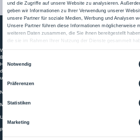
und die Zugriffe auf unsere Website zu analysieren. Außerd
geben wir Informationen zu Ihrer Verwendung unserer Websi
unsere Partner für soziale Medien, Werbung und Analysen we
Unsere Partner führen diese Informationen möglicherweise m
weiteren Daten zusammen, die Sie ihnen bereitgestellt habe
Cleanroom
Processes
die sie im Rahmen Ihrer Nutzung der Dienste gesammelt ha
Willkommen bei CleanroomProcesses, der
Branchenplattform für Reinraum und Prozesstechnik.
Einwilligungsauswahl
Hier bleibst du immer auf dem neuesten Stand, kannst
Notwendig
dich mit anderen verknüpfen und alle relevanten Themen
und Events der Branche entdecken.
Präferenzen
News
Statistiken
Mediathek
Unternehmen
Marketing
Produkte