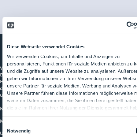
Diese Webseite verwendet Cookies
Wir verwenden Cookies, um Inhalte und Anzeigen zu
Cleanroom
Processes
personalisieren, Funktionen für soziale Medien anbieten zu 
Willkommen bei CleanroomProcesses, der
und die Zugriffe auf unsere Website zu analysieren. Außerd
Branchenplattform für Reinraum und Prozesstechnik.
geben wir Informationen zu Ihrer Verwendung unserer Websi
Hier bleibst du immer auf dem neuesten Stand, kannst
unsere Partner für soziale Medien, Werbung und Analysen we
dich mit anderen verknüpfen und alle relevanten Themen
Unsere Partner führen diese Informationen möglicherweise m
und Events der Branche entdecken.
weiteren Daten zusammen, die Sie ihnen bereitgestellt habe
die sie im Rahmen Ihrer Nutzung der Dienste gesammelt ha
News
Mediathek
Einwilligungsauswahl
Notwendig
Unternehmen