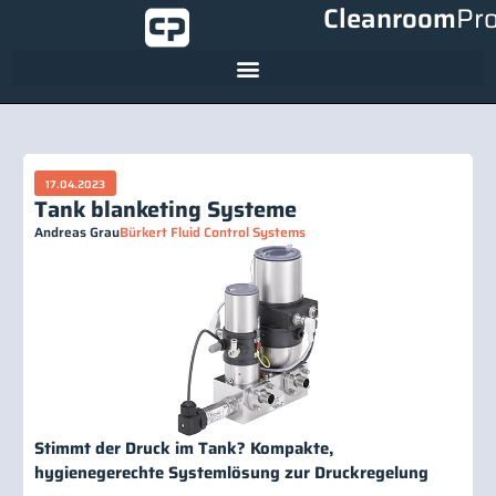
Cleanroom
Pr
17.04.2023
Tank blanketing Systeme
Andreas Grau
Bürkert Fluid Control Systems
Stimmt der Druck im Tank? Kompakte,
hygienegerechte Systemlösung zur Druckregelung