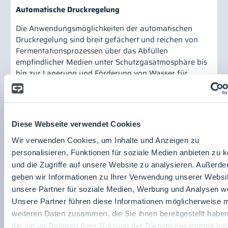
Automatische Druckregelung
Die Anwendungsmöglichkeiten der automatischen
Druckregelung sind breit gefächert und reichen von
Fermentationsprozessen über das Abfüllen
empfindlicher Medien unter Schutzgasatmosphäre bis
hin zur Lagerung und Förderung von Wasser für
Injektionslösungen. Dabei ist die prinzipielle
Funktionsweise immer gleich:
Wird ein Medium in einen Tank gefüllt, nimmt das
verfügbare Volumen für das Schutzgas, z.B. Stickstoff,
Diese Webseite verwendet Cookies
ab. Um die Drucküberlagerung konstant zu halten, also
Wir verwenden Cookies, um Inhalte und Anzeigen zu
den durch den Anstieg des Mediumsspiegels im Tank
personalisieren, Funktionen für soziale Medien anbieten zu 
ansteigenden Druck auszugleichen, findet zwischen
und die Zugriffe auf unsere Website zu analysieren. Außerd
den Proportionalventilen und dem darin verbauten
geben wir Informationen zu Ihrer Verwendung unserer Websi
Drucksensor ein Signalaustausch statt und der
unsere Partner für soziale Medien, Werbung und Analysen we
Entlastungsanschluss wird geöffnet, um den
Unsere Partner führen diese Informationen möglicherweise m
voreingestellten Überlagerungsdruck zu erreichen. Das
zweite Ventil bleibt während dieser Funktion
weiteren Daten zusammen, die Sie ihnen bereitgestellt habe
geschlossen. Wird dann das Medium aus dem Behälter
die sie im Rahmen Ihrer Nutzung der Dienste gesammelt ha