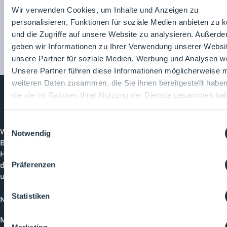
Zum
Wir verwenden Cookies, um Inhalte und Anzeigen zu
Unternehmensprofil
personalisieren, Funktionen für soziale Medien anbieten zu 
und die Zugriffe auf unsere Website zu analysieren. Außerd
geben wir Informationen zu Ihrer Verwendung unserer Websi
unsere Partner für soziale Medien, Werbung und Analysen we
Unsere Partner führen diese Informationen möglicherweise m
weiteren Daten zusammen, die Sie ihnen bereitgestellt habe
die sie im Rahmen Ihrer Nutzung der Dienste gesammelt ha
Cleanroom
Processes
Einwilligungsauswahl
Willkommen bei CleanroomProcesses, der
Notwendig
Branchenplattform für Reinraum und Prozesstechnik.
Hier bleibst du immer auf dem neuesten Stand, kannst
dich mit anderen verknüpfen und alle relevanten Themen
Präferenzen
und Events der Branche entdecken.
Statistiken
News
Mediathek