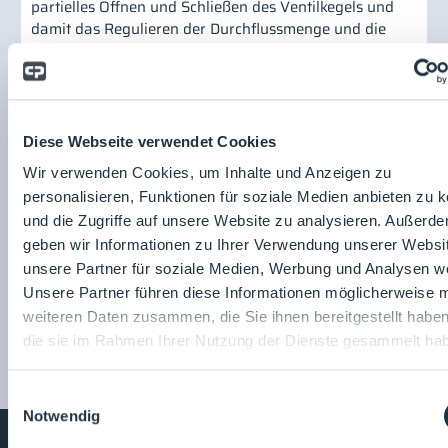
partielles Öffnen und Schließen des Ventilkegels und
damit das Regulieren der Durchflussmenge und die
Druckminderung. BBZP wird üblicherweise für die
Kontrolle bei Misch-, Wäge- und Abfüllanwendungen
verwendet.
Produktseite
teilen:
Diese Webseite verwendet Cookies
Wir verwenden Cookies, um Inhalte und Anzeigen zu
personalisieren, Funktionen für soziale Medien anbieten zu 
FTC Deutschland GmbH
und die Zugriffe auf unsere Website zu analysieren. Außerd
FTC Deutschland GmbH
geben wir Informationen zu Ihrer Verwendung unserer Websi
unsere Partner für soziale Medien, Werbung und Analysen we
Zum
Unternehmensprofil
Unsere Partner führen diese Informationen möglicherweise m
weiteren Daten zusammen, die Sie ihnen bereitgestellt habe
die sie im Rahmen Ihrer Nutzung der Dienste gesammelt ha
Einwilligungsauswahl
Notwendig