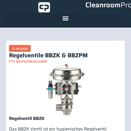
Cleanroom
Pr
17.04.2023
Regelventile BBZK & BBZPM
FTC Deutschland GmbH
Regelventil BBZK
Das BBZK Ventil ist ein hygienisches Regelventil