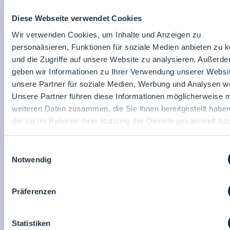
Wir bieten in unseren Seminaren auch Zertifizierungen
Diese Webseite verwendet Cookies
an, um unseren Teilnehmenden einen offiziellen
Wir verwenden Cookies, um Inhalte und Anzeigen zu
Nachweis ihrer Fähigkeiten und Kenntnisse zu geben.
personalisieren, Funktionen für soziale Medien anbieten zu 
Unsere Seminare sind somit nicht nur eine Gelegenheit,
um wertvolles Wissen zu erwerben, sondern auch eine
und die Zugriffe auf unsere Website zu analysieren. Außerd
Möglichkeit, um sich beruflich weiterzuentwickeln.
geben wir Informationen zu Ihrer Verwendung unserer Websi
unsere Partner für soziale Medien, Werbung und Analysen we
Produktseite
teilen:
Unsere Partner führen diese Informationen möglicherweise m
weiteren Daten zusammen, die Sie ihnen bereitgestellt habe
die sie im Rahmen Ihrer Nutzung der Dienste gesammelt ha
Anna Diehl
PTS Training Service
Einwilligungsauswahl
Notwendig
Präferenzen
PTS Training Service
Zum
Unternehmensprofil
Statistiken