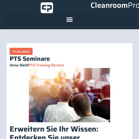
Cleanroom
Pr
17.04.2024
PTS Seminare
Anna Diehl
PTS Training Service
Erweitern Sie Ihr Wissen:
Entdecken Sie unser