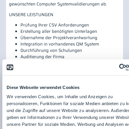
gewünschten Computer Systemvalidierungen ab.
UNSERE LEISTUNGEN
Prüfung Ihrer CSV Anforderungen
Erstellung aller benötigten Unterlagen
Übernahme der Projektverantwortung
Integration in vorhandenes QM System
Durchführung von Schulungen
Auditierung der Firma
UNSERE EINSATZGEBIETE
Klinik
Labor
Produktion
Diese Webseite verwendet Cookies
Verpackung
Wir verwenden Cookies, um Inhalte und Anzeigen zu
Infrastruktur
personalisieren, Funktionen für soziale Medien anbieten zu 
Maintenance
und die Zugriffe auf unsere Website zu analysieren. Außerd
Supply Chain
Produktseite
geben wir Informationen zu Ihrer Verwendung unserer Websi
teilen:
unsere Partner für soziale Medien, Werbung und Analysen we