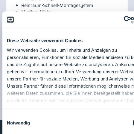
Reinraum-Schnell-Montagesystem
Modbus-fähig
Beitrag teilen:
Oliver Joos
SCHMIDT Technology GmbH
Diese Webseite verwendet Cookies
Wir verwenden Cookies, um Inhalte und Anzeigen zu
personalisieren, Funktionen für soziale Medien anbieten zu 
und die Zugriffe auf unsere Website zu analysieren. Außerd
SCHMIDT Technology
geben wir Informationen zu Ihrer Verwendung unserer Websi
GmbH
unsere Partner für soziale Medien, Werbung und Analysen we
Zum
Unsere Partner führen diese Informationen möglicherweise m
Unternehmensprofil
weiteren Daten zusammen, die Sie ihnen bereitgestellt habe
die sie im Rahmen Ihrer Nutzung der Dienste gesammelt ha
Einwilligungsauswahl
Notwendig