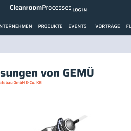
Cleanroom
Processes
LOG IN
NTERNEHMEN
PRODUKTE
EVENTS
VORTRÄGE
F
lösungen von GEMÜ
atebau GmbH & Co. KG