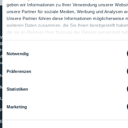
geben wir Informationen zu Ihrer Verwendung unserer Websi
unsere Partner für soziale Medien, Werbung und Analysen we
Unsere Partner führen diese Informationen möglicherweise m
weiteren Daten zusammen, die Sie ihnen bereitgestellt habe
Cleanroom
Processes
die sie im Rahmen Ihrer Nutzung der Dienste gesammelt ha
Willkommen bei CleanroomProcesses, der
Branchenplattform für Reinraum und Prozesstechnik.
Einwilligungsauswahl
Hier bleibst du immer auf dem neuesten Stand, kannst
Notwendig
dich mit anderen verknüpfen und alle relevanten Themen
und Events der Branche entdecken.
Präferenzen
News
Mediathek
Statistiken
Unternehmen
Marketing
Produkte
Events