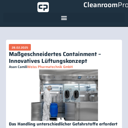
Cleanroom
Pr
28.02.2025
Maßgeschneidertes Containment –
Innovatives Lüftungskonzept
Asan Camili
Weiss Pharmatechnik GmbH
Das Handling unterschiedlicher Gefahrstoffe erfordert