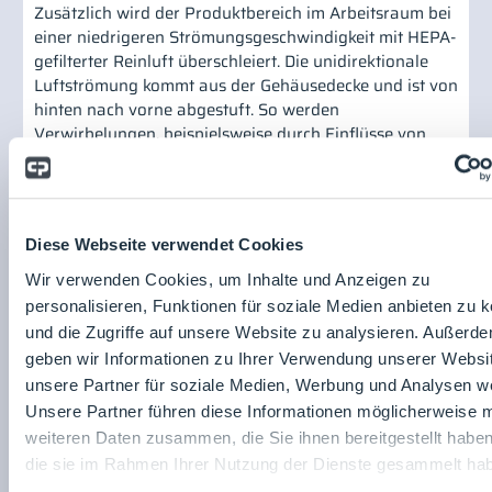
Zusätzlich wird der Produktbereich im Arbeitsraum bei
einer niedrigeren Strömungsgeschwindigkeit mit HEPA-
gefilterter Reinluft überschleiert. Die unidirektionale
Luftströmung kommt aus der Gehäusedecke und ist von
hinten nach vorne abgestuft. So werden
Verwirbelungen, beispielsweise durch Einflüsse von
Zugluft oder durch Bewegungen des Bedieners ebenso
wirksam vermieden, wie ein ungewollter
Produkteintrag. Innerhalb der Rückwand erfolgt eine 3-
fach-Filtrierung der Umluft mit Filtern der Klassen F9 /
Diese Webseite verwendet Cookies
H14 / H14. Je nach Toxizität der Stoffe lässt sich durch
Verwendung einer Schiebescheibe mit
Wir verwenden Cookies, um Inhalte und Anzeigen zu
Handschuheingriffen ein OEL-Wert von ≤ 10 µg/m3
personalisieren, Funktionen für soziale Medien anbieten zu 
erreichen. Dank des modularen Konzeptes ist die
und die Zugriffe auf unsere Website zu analysieren. Außerd
Anlage umrüstbar auf den Einsatz mit einer
geben wir Informationen zu Ihrer Verwendung unserer Websi
Klappscheibe mit Handschuheingriffen. So wird ein
unsere Partner für soziale Medien, Werbung und Analysen we
OEL-Wert ≤ 1 µg/m3 erreicht. Der Filteraustausch erfolgt
Unsere Partner führen diese Informationen möglicherweise m
nach dem „safe change“-Prinzip sicher und
weiteren Daten zusammen, die Sie ihnen bereitgestellt habe
kontaminationsfrei.
die sie im Rahmen Ihrer Nutzung der Dienste gesammelt ha
Standardisierung für ein breites Spektrum an