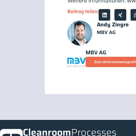
Weitere Informationen: ww
Beitrag teilen:
Andy Zingre
MBV AG
MBV AG
Zum Unternehmensprofi
Cleanroom
Processes