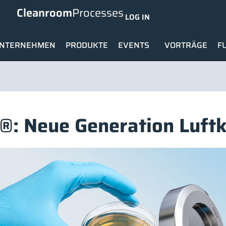
Cleanroom
Processes
LOG IN
NTERNEHMEN
PRODUKTE
EVENTS
VORTRÄGE
F
®: Neue Generation Luf