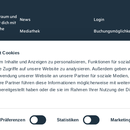
nraum und
News
Login
 dich mit
che
Mediathek
Buchungsmöglichke
Unternehmen
Medienformate
t Cookies
Produkte
Kontakt
 Inhalte und Anzeigen zu personalisieren, Funktionen für sozia
Events
e Zugriffe auf unsere Website zu analysieren. Außerdem geben w
rwendung unserer Website an unsere Partner für soziale Medien
Vorträge
re Partner führen diese Informationen möglicherweise mit weite
Future-Faces
ereitgestellt haben oder die sie im Rahmen Ihrer Nutzung der D
Academy
©2025 cleanroom-processes.de
Präferenzen
Statistiken
Marketin