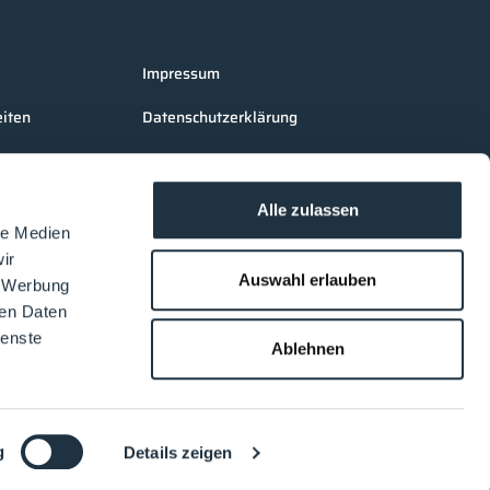
Impressum
iten
Datenschutzerklärung
AGB Cleanroom-Processes
AGB LOUNGES Besucher
Alle zulassen
le Medien
AGB LOUNGES Aussteller
ir
Auswahl erlauben
, Werbung
ren Daten
ienste
Ablehnen
g
Details zeigen
DE