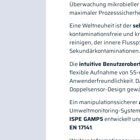
Überwachung mikrobieller L
maximaler Prozesssicherhei
Eine Weltneuheit ist der
se
kontaminationsfreie und kr
reinigen, der innere Fluss
Sekundärkontaminationen.
Die
intuitive Benutzerober
flexible Aufnahme von 55
Anwenderfreundlichkeit. D
Doppelsensor-Design gewäh
Ein manipulationssicherer
Umweltmonitoring-Systeme 
ISPE GAMP5
entwickelt un
EN 17141
.