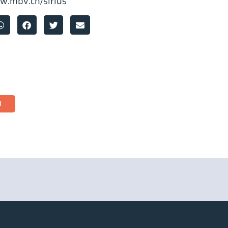
w.mbv.ch/sirius
l