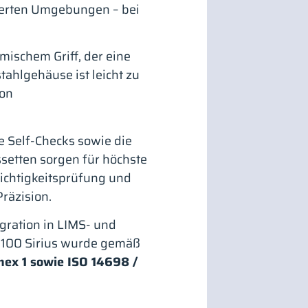
lierten Umgebungen – bei
ischem Griff, der eine
ahlgehäuse ist leicht zu
von
e Self-Checks sowie die
etten sorgen für höchste
 Dichtigkeitsprüfung und
räzision.
egration in LIMS- und
S-100 Sirius wurde gemäß
ex 1 sowie ISO 14698 /