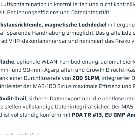
uftkontamination in kontrollierten und nicht kontrol
t, Bedienungseffizienz und Datenintegrität.
lbstausrichtende, magnetische Lochdeckel
mit ergonom
aftsparende Handhabung ermöglicht. Das glatte Edelst
pfad VHP-dekontaminierbar und minimiert das Risiko 
fläche
, optionale WLAN-Fernbedienung, automatisiert
-mm- und 90-mm-Agarplatten und Growth Direct®-Kass
ank einer Durchflussrate von
200 SLPM
, integrierter
rleistet der MAS-100 Sirius maximale Effizienz und P
Audit-Trail
, sicherer Datenexport und die nahtlose Int
stellen vollständige Datenintegrität sicher. Der MA
d ist vollständig konform mit
PDA TR #13, EU GMP Ann