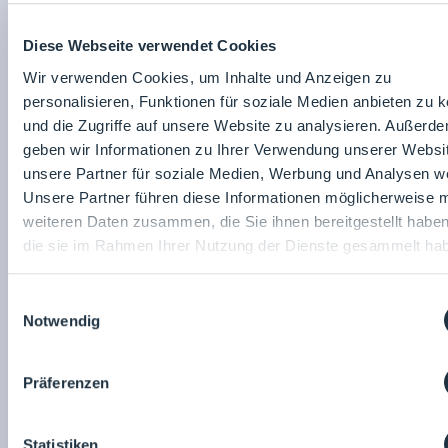
Worauf Sie sich freuen können:
Diese Webseite verwendet Cookies
Ein Gestaltungsspielraum, der inspiriert: Bei uns
Wir verwenden Cookies, um Inhalte und Anzeigen zu
erhalten Sie die Freiheit, Ihre Ideen umzusetzen und die
personalisieren, Funktionen für soziale Medien anbieten zu 
Zukunft unserer Akademie maßgeblich zu prägen.
und die Zugriffe auf unsere Website zu analysieren. Außerd
Eine verantwortungsvolle und sinnstiftende Aufgabe:
geben wir Informationen zu Ihrer Verwendung unserer Websi
Sie leisten einen entscheidenden Beitrag zur
unsere Partner für soziale Medien, Werbung und Analysen we
Entwicklung unserer Mitarbeitenden und zur Stärkung
Unsere Partner führen diese Informationen möglicherweise m
unserer Unternehmenskultur.
weiteren Daten zusammen, die Sie ihnen bereitgestellt habe
die sie im Rahmen Ihrer Nutzung der Dienste gesammelt ha
Ein wertschätzendes und dynamisches Umfeld: Wir
pflegen eine offene Kommunikationskultur und
arbeiten als Team eng und vertrauensvoll zusammen.
Einwilligungsauswahl
Notwendig
Attraktive Rahmenbedingungen: Freuen Sie sich auf
eine leistungsgerechte Vergütung, flexible
Arbeitszeitmodelle und umfassende Sozialleistungen.
Präferenzen
Individuelle Entwicklungsmöglichkeiten: Ihre eigene
Weiterbildung liegt uns am Herzen. Wir unterstützen
Statistiken