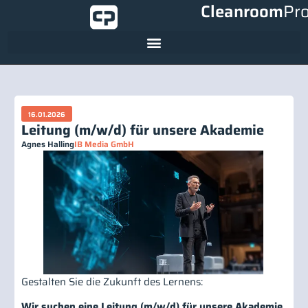
Cleanroom
Pr
16.01.2026
Leitung (m/w/d) für unsere Akademie
Agnes Halling
IB Media GmbH
Gestalten Sie die Zukunft des Lernens:
Wir suchen eine Leitung (m/w/d) für unsere Akademie