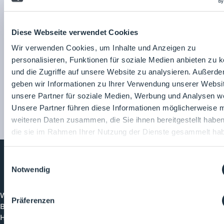
Diese Webseite verwendet Cookies
Wir verwenden Cookies, um Inhalte und Anzeigen zu
Getinge Deutschland
personalisieren, Funktionen für soziale Medien anbieten zu 
GmbH
und die Zugriffe auf unsere Website zu analysieren. Außerd
Zum
geben wir Informationen zu Ihrer Verwendung unserer Websi
Unternehmensprofil
unsere Partner für soziale Medien, Werbung und Analysen we
Unsere Partner führen diese Informationen möglicherweise m
weiteren Daten zusammen, die Sie ihnen bereitgestellt habe
die sie im Rahmen Ihrer Nutzung der Dienste gesammelt ha
Einwilligungsauswahl
Notwendig
Cleanroom
Processes
Willkommen bei CleanroomProcesses, der
Präferenzen
Branchenplattform für Reinraum und Prozesstechnik.
Hier bleibst du immer auf dem neuesten Stand, kannst