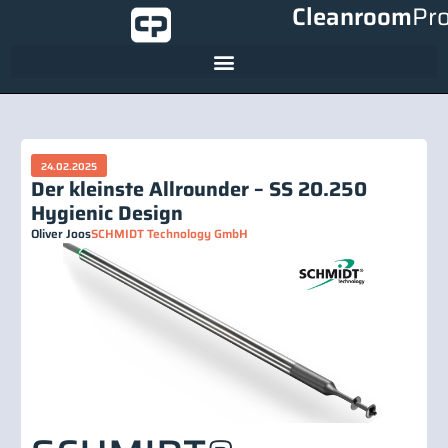
Cleanroom
Pr
24.02.2025
Der kleinste Allrounder – SS 20.250
Hygienic Design
Oliver Joos
SCHMIDT Technology GmbH