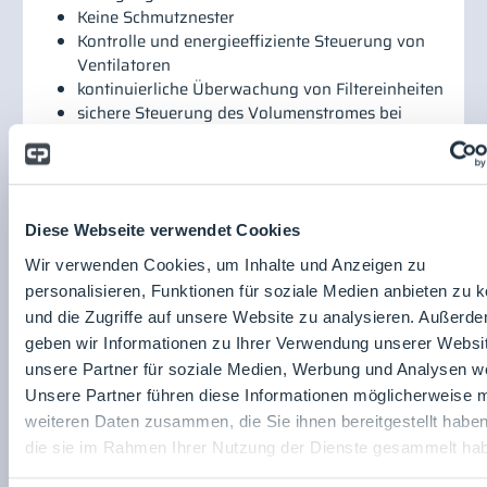
Keine Schmutznester
Kontrolle und energieeffiziente Steuerung von
Ventilatoren
kontinuierliche Überwachung von Filtereinheiten
sichere Steuerung des Volumenstromes bei
Absaugungen
Überwachung von Laminarströmung in
Reinräumen
Beitrag teilen:
Diese Webseite verwendet Cookies
Oliver Joos
Wir verwenden Cookies, um Inhalte und Anzeigen zu
SCHMIDT Technology GmbH
personalisieren, Funktionen für soziale Medien anbieten zu 
und die Zugriffe auf unsere Website zu analysieren. Außerd
geben wir Informationen zu Ihrer Verwendung unserer Websi
unsere Partner für soziale Medien, Werbung und Analysen we
SCHMIDT Technology
Unsere Partner führen diese Informationen möglicherweise m
GmbH
weiteren Daten zusammen, die Sie ihnen bereitgestellt habe
Zum
die sie im Rahmen Ihrer Nutzung der Dienste gesammelt ha
Unternehmensprofil