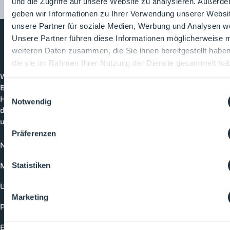
und die Zugriffe auf unsere Website zu analysieren. Außerd
geben wir Informationen zu Ihrer Verwendung unserer Websi
unsere Partner für soziale Medien, Werbung und Analysen we
Unsere Partner führen diese Informationen möglicherweise m
weiteren Daten zusammen, die Sie ihnen bereitgestellt habe
Cleanroom
Processes
die sie im Rahmen Ihrer Nutzung der Dienste gesammelt ha
Willkommen bei CleanroomProcesses, der
Branchenplattform für Reinraum und Prozesstechnik.
Einwilligungsauswahl
Hier bleibst du immer auf dem neuesten Stand, kannst
Notwendig
dich mit anderen verknüpfen und alle relevanten Themen
und Events der Branche entdecken.
Präferenzen
News
Mediathek
Statistiken
Unternehmen
Marketing
Produkte
Events