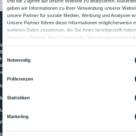
und die Zugriffe auf unsere Website zu analysieren. Außerd
geben wir Informationen zu Ihrer Verwendung unserer Websi
unsere Partner für soziale Medien, Werbung und Analysen we
Unsere Partner führen diese Informationen möglicherweise m
weiteren Daten zusammen, die Sie ihnen bereitgestellt habe
Cleanroom
Processes
die sie im Rahmen Ihrer Nutzung der Dienste gesammelt ha
Willkommen bei CleanroomProcesses, der
Branchenplattform für Reinraum und Prozesstechnik.
Einwilligungsauswahl
Hier bleibst du immer auf dem neuesten Stand, kannst
Notwendig
dich mit anderen verknüpfen und alle relevanten Themen
und Events der Branche entdecken.
Präferenzen
News
Mediathek
Statistiken
Unternehmen
Marketing
Produkte
Events