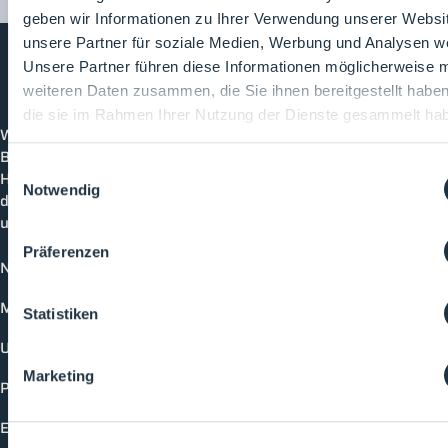
geben wir Informationen zu Ihrer Verwendung unserer Websi
unsere Partner für soziale Medien, Werbung und Analysen we
Unsere Partner führen diese Informationen möglicherweise m
weiteren Daten zusammen, die Sie ihnen bereitgestellt habe
Cleanroom
Processes
die sie im Rahmen Ihrer Nutzung der Dienste gesammelt ha
Willkommen bei CleanroomProcesses, der
Branchenplattform für Reinraum und Prozesstechnik.
Einwilligungsauswahl
Hier bleibst du immer auf dem neuesten Stand, kannst
Notwendig
dich mit anderen verknüpfen und alle relevanten Themen
und Events der Branche entdecken.
Präferenzen
News
Mediathek
Statistiken
Unternehmen
Marketing
Produkte
Events