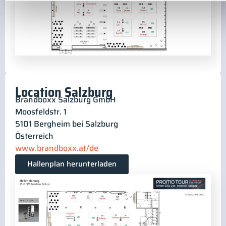
Location Salzburg
Brandboxx Salzburg GmbH
Moosfeldstr. 1
5101 Bergheim bei Salzburg
Österreich
www.brandboxx.at/de
Hallenplan herunterladen