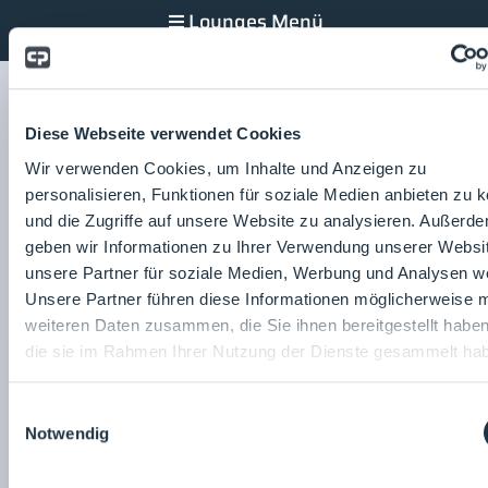
Lounges Menü
Location Graz
Diese Webseite verwendet Cookies
Seifenfabrik Veranstaltungszentrum
Wir verwenden Cookies, um Inhalte und Anzeigen zu
Angergasse 43
personalisieren, Funktionen für soziale Medien anbieten zu 
8010 Graz
und die Zugriffe auf unsere Website zu analysieren. Außerd
Österreich
geben wir Informationen zu Ihrer Verwendung unserer Websi
www.seifenfabrik.info
unsere Partner für soziale Medien, Werbung und Analysen we
Hallenplan herunterladen
Unsere Partner führen diese Informationen möglicherweise m
weiteren Daten zusammen, die Sie ihnen bereitgestellt habe
die sie im Rahmen Ihrer Nutzung der Dienste gesammelt ha
Einwilligungsauswahl
Notwendig