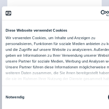
Raum Studio
10:00 Uhr
Kontaminationskontrolle (CCS) und
Jetzt?
Diese Webseite verwendet Cookies
CeeVoy Solution GmbH
Wir verwenden Cookies, um Inhalte und Anzeigen zu
personalisieren, Funktionen für soziale Medien anbieten zu 
und die Zugriffe auf unsere Website zu analysieren. Außerd
geben wir Informationen zu Ihrer Verwendung unserer Websi
18.04.2023
unsere Partner für soziale Medien, Werbung und Analysen we
Unsere Partner führen diese Informationen möglicherweise m
weiteren Daten zusammen, die Sie ihnen bereitgestellt habe
die sie im Rahmen Ihrer Nutzung der Dienste gesammelt ha
Einwilligungsauswahl
Notwendig
Raum Studio
10:30 Uhr