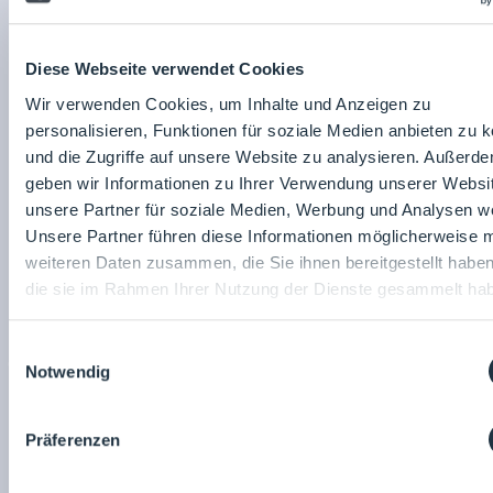
LOUNGES 2024 Wien Standvideos
16.10.2024
Diese Webseite verwendet Cookies
GEMÜ
M
Wir verwenden Cookies, um Inhalte und Anzeigen zu
personalisieren, Funktionen für soziale Medien anbieten zu 
und die Zugriffe auf unsere Website zu analysieren. Außerd
geben wir Informationen zu Ihrer Verwendung unserer Websi
unsere Partner für soziale Medien, Werbung und Analysen we
Unsere Partner führen diese Informationen möglicherweise m
weiteren Daten zusammen, die Sie ihnen bereitgestellt habe
die sie im Rahmen Ihrer Nutzung der Dienste gesammelt ha
Einwilligungsauswahl
17.10.2024
Notwendig
DCS-TEX
C
Präferenzen